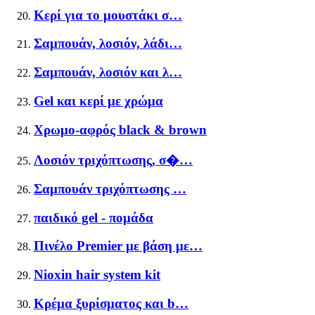
Κερί για το μουστάκι σ…
Σαμπουάν, λοσιόν, λάδι…
Σαμπουάν, λοσιόν και λ…
Gel και κερί με χρώμα
Χρωμο-αφρός black & brown
Λοσιόν τριχόπτωσης, σ�…
Σαμπουάν τριχόπτωσης …
παιδικό gel - πομάδα
Πινέλο Premier με βάση με…
Nioxin hair system kit
Κρέμα ξυρίσματος και b…