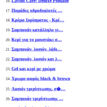
Lavish Care: Deluxe Pomade
Πομάδες υδροδιαλυτές …
Κρέμα ξυρίσματος - Κρέ…
Σαμπουάν κατάλληλο γι…
Κερί για το μουστάκι σ…
Σαμπουάν, λοσιόν, λάδι…
Σαμπουάν, λοσιόν και λ…
Gel και κερί με χρώμα
Χρωμο-αφρός black & brown
Λοσιόν τριχόπτωσης, σ�…
Σαμπουάν τριχόπτωσης …